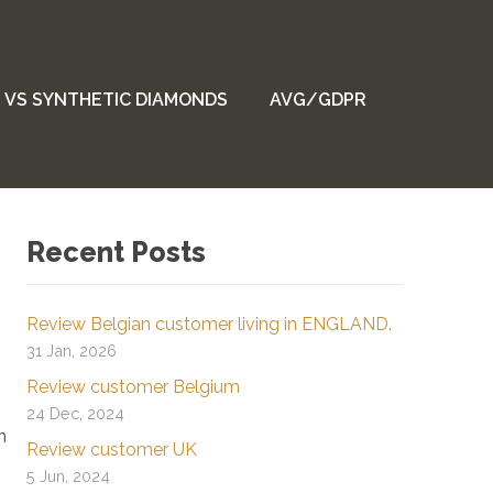
 VS SYNTHETIC DIAMONDS
AVG/GDPR
Recent Posts
Review Belgian customer living in ENGLAND.
31 Jan, 2026
Review customer Belgium
24 Dec, 2024
n
Review customer UK
5 Jun, 2024